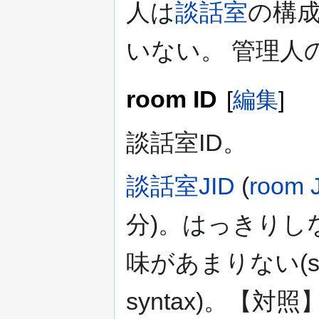
人は
談話室
の構
いない。 管理人
room ID
[
編集
]
談話室ID。
談話室JID
(
room 
分)。はっきりし
味があまりない(see u
syntax)。【対照