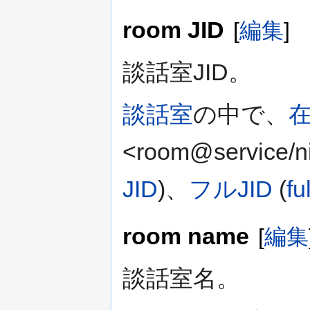
room JID
[
編集
]
談話室JID。
談話室
の中で、
<room@servic
JID
)、
フルJID
(
fu
room name
[
編集
談話室名。