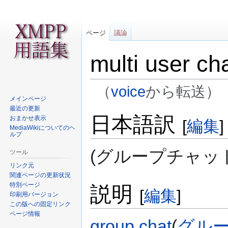
ページ
議論
multi user ch
（
voice
から転送）
メインページ
最近の更新
ナ
検
日本語訳
おまかせ表示
[
編集
]
ビ
索
MediaWikiについてのヘ
ルプ
ゲ
に
ー
移
(グループチャット
ツール
シ
動
リンク元
ョ
関連ページの更新状況
ン
特別ページ
説明
[
編集
]
に
印刷用バージョン
移
この版への固定リンク
ページ情報
動
group chat
(
グル