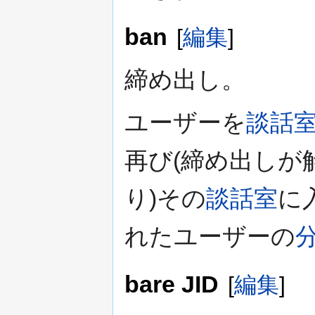
ban
[
編集
]
締め出し。
ユーザーを
談話
再び(締め出しが
り)その
談話室
に
れたユーザーの
bare JID
[
編集
]