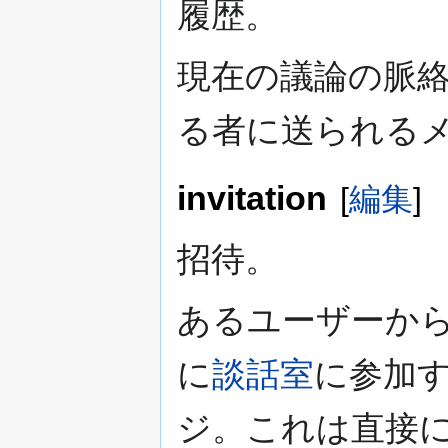
履歴。
現在の議論の脈
る者に送られる
invitation
[
編集
]
招待。
あるユーザーか
に
談話室
に参加
ジ。これは直接