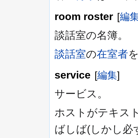
room roster
[
編
談話室の名簿。
談話室
の
在室者
service
[
編集
]
サービス。
ホストがテキス
ばしば(しかし必