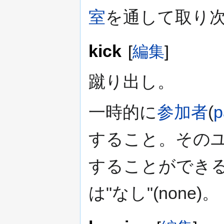
室
を通して取り
kick
[
編集
]
蹴り出し。
一時的に
参加者
(
p
すること。その
することができ
は"なし"(none)。