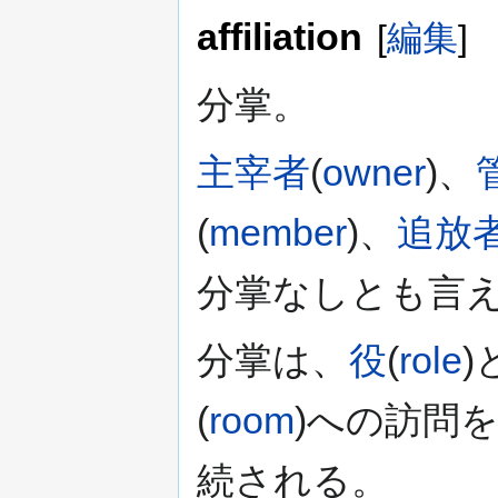
affiliation
[
編集
]
分掌。
主宰者
(
owner
)、
(
member
)、
追放
分掌なしとも言え
分掌は、
役
(
role
(
room
)への訪問
続される。