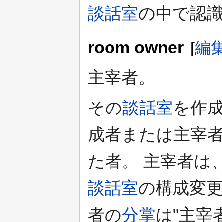
談話室
の中で認
room owner
[
編
主宰者。
その
談話室
を作
成者または主宰者
た者。 主宰者は
談話室
の構成変
者の
分掌
は"主宰者"