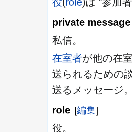
役
(
role
)は "参加者"(
private message
私信。
在室者
が他の在
送られるための談
送るメッセージ
role
[
編集
]
役。