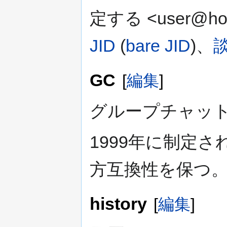
定する <user@ho
JID
(
bare JID
)、
談
GC
[
編集
]
グループチャッ
1999年に制定
方互換性を保つ
history
[
編集
]