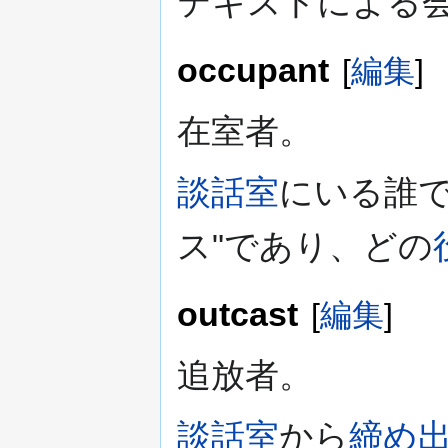
テキストによる
occupant
[
編集
]
在室者。
談話室
にいる誰で
ス"であり、どの
outcast
[
編集
]
追放者。
談話室
から
締め