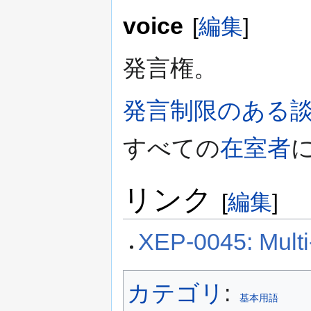
voice
[
編集
]
発言権。
発言制限のある
すべての
在室者
リンク
[
編集
]
XEP-0045: Multi
カテゴリ
:
基本用語