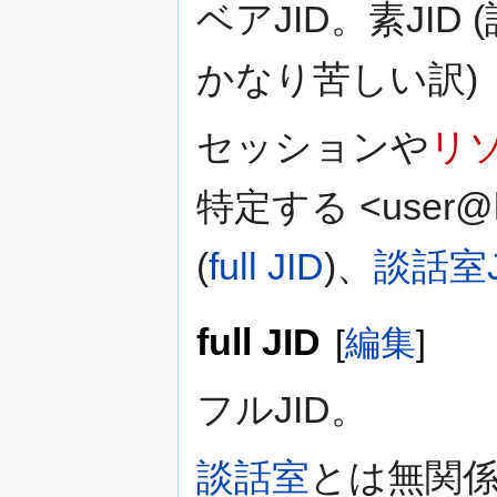
ベアJID。素JID
かなり苦しい訳)
セッションや
リ
特定する <user
(
full JID
)、
談話室J
full JID
[
編集
]
フルJID。
談話室
とは無関