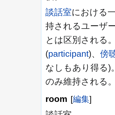
談話室
における
持されるユーザ
とは区別される
(
participant
)、
傍
なしもあり得る)
のみ維持される
room
[
編集
]
談話室。