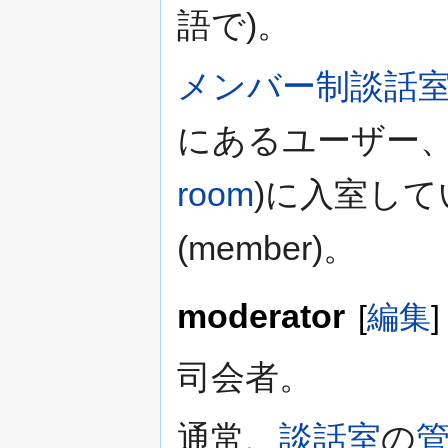
語で)。
メンバー制談話
にあるユーザー
room
)に入室し
(member)。
moderator
[
編集
]
司会者。
通常、
談話室
の