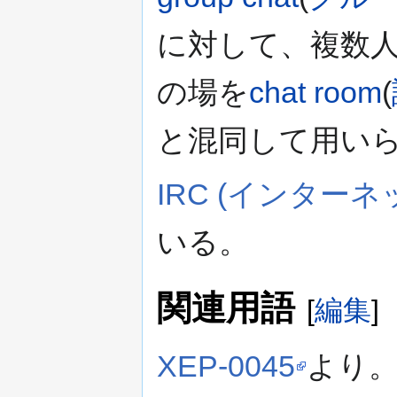
に対して、複数
の場を
chat room
(
と混同して用い
IRC (インター
いる。
関連用語
[
編集
]
XEP-0045
より