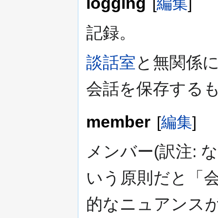
logging
[
編集
]
記録。
談話室
と無関係
会話を保存する
member
[
編集
]
メンバー(訳注:
いう原則だと「
的なニュアンス