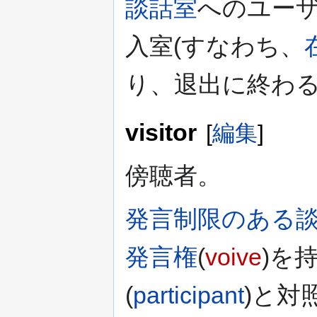
談話室
へのユーザ
入室(すなわち、
り、退出に終わ
visitor
[
編集
]
傍聴者。
発言制限のある
発言権
(
voive
)を
(
participant
)と対