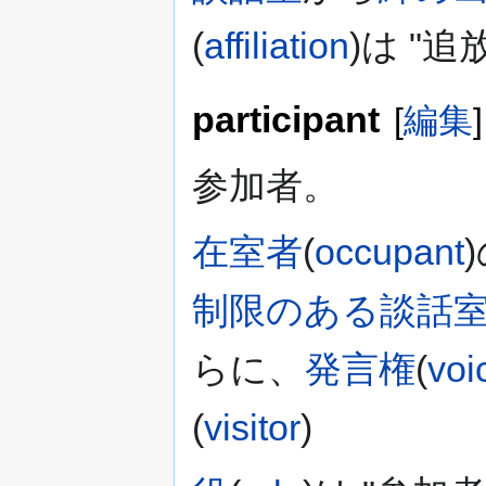
(
affiliation
)は "追放
participant
[
編集
]
参加者。
在室者
(
occupant
制限のある談話
らに、
発言権
(
voi
(
visitor
)