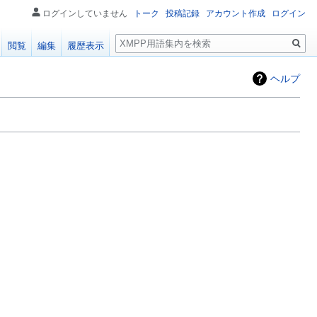
ログインしていません
トーク
投稿記録
アカウント作成
ログイン
検
閲覧
編集
履歴表示
索
ヘルプ