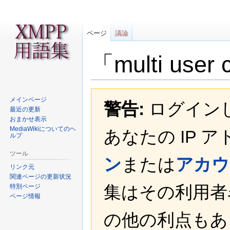
ページ
議論
「multi us
ナ
検
メインページ
警告:
ログイン
ビ
索
最近の更新
ゲ
に
おまかせ表示
ー
移
MediaWikiについてのヘ
あなたの IP 
ルプ
シ
動
ョ
ツール
ン
または
アカウ
ン
リンク元
に
関連ページの更新状況
移
集はその利用者
特別ページ
動
ページ情報
の他の利点もあ