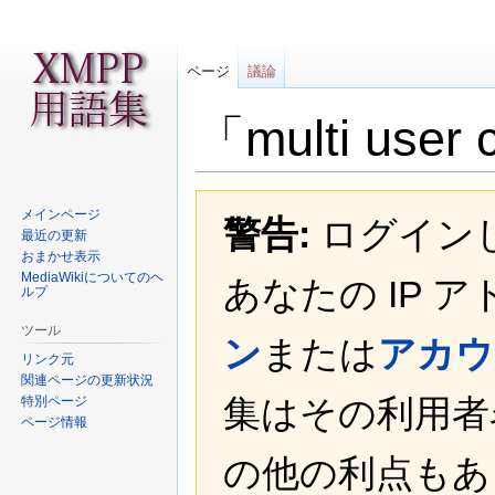
ページ
議論
「multi us
ナ
検
メインページ
警告:
ログイン
ビ
索
最近の更新
ゲ
に
おまかせ表示
ー
移
MediaWikiについてのヘ
あなたの IP 
ルプ
シ
動
ョ
ツール
ン
または
アカウ
ン
リンク元
に
関連ページの更新状況
移
集はその利用者
特別ページ
動
ページ情報
の他の利点もあ