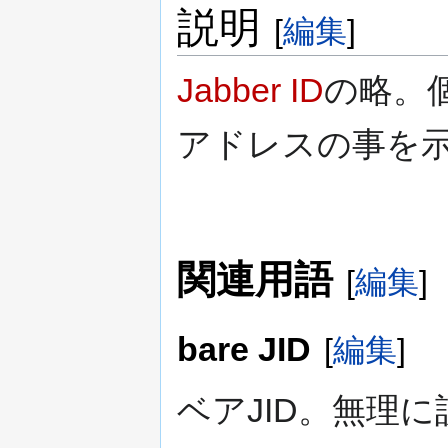
ン
説明
[
編集
]
に
移
動
Jabber ID
の略。
アドレスの事を
関連用語
[
編集
]
bare JID
[
編集
]
ベアJID。無理