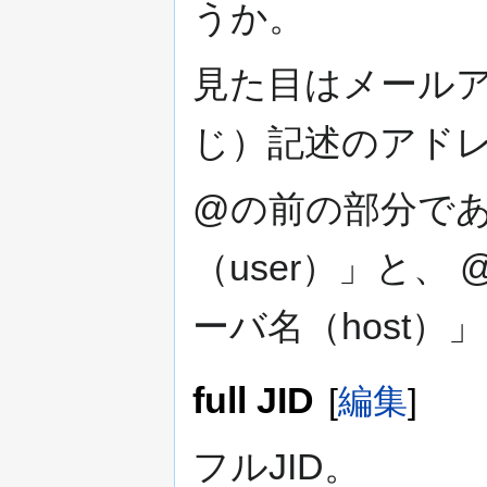
うか。
見た目はメール
じ）記述のアド
@の前の部分で
（user）」と
ーバ名（host
full JID
[
編集
]
フルJID。