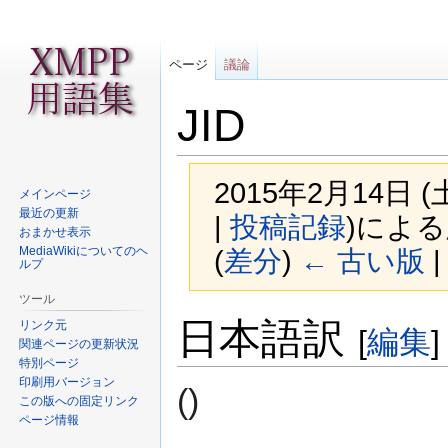
ページ
議論
JID
2015年2月14日 
メインページ
最近の更新
|
投稿記録
)
による
おまかせ表示
MediaWikiについてのヘ
(
差分
)
← 古い版
|
ルプ
ツール
ナ
検
日本語訳
リンク元
[
編集
]
ビ
索
関連ページの更新状況
ゲ
に
特別ページ
印刷用バージョン
ー
移
()
この版への固定リンク
シ
動
ページ情報
ョ