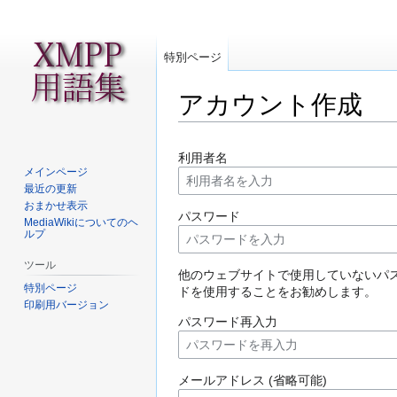
特別ページ
アカウント作成
ナ
検
利用者名
ビ
索
メインページ
ゲ
に
最近の更新
ー
移
おまかせ表示
パスワード
MediaWikiについてのヘ
シ
動
ルプ
ョ
ン
ツール
他のウェブサイトで使用していないパ
に
特別ページ
ドを使用することをお勧めします。
移
印刷用バージョン
動
パスワード再入力
メールアドレス (省略可能)