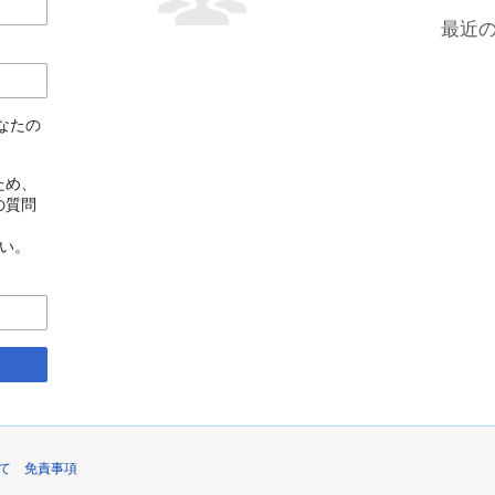
最近
なたの
ため、
の質問
い。
て
免責事項