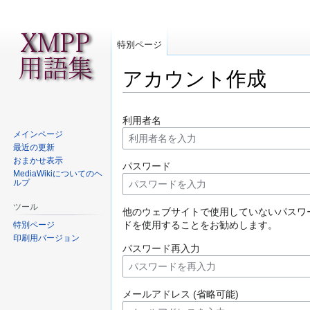
特別ページ
アカウント作成
ナ
検
利用者名
ビ
索
メインページ
ゲ
に
最近の更新
ー
移
おまかせ表示
パスワード
シ
動
MediaWikiについてのヘ
ルプ
ョ
ン
ツール
他のウェブサイトで使用していないパスワ
に
ドを使用することをお勧めします。
特別ページ
移
印刷用バージョン
動
パスワード再入力
メールアドレス (省略可能)