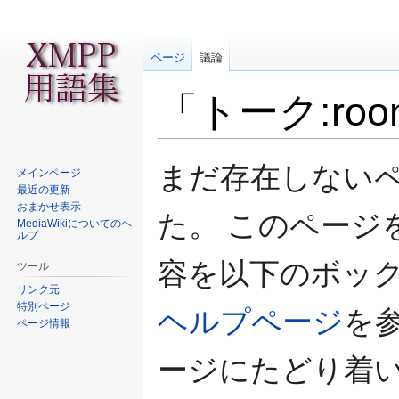
ページ
議論
「トーク:ro
ナ
検
まだ存在しない
メインページ
ビ
索
最近の更新
ゲ
に
おまかせ表示
た。 このページ
ー
移
MediaWikiについてのヘ
ルプ
シ
動
ョ
容を以下のボック
ツール
ン
リンク元
に
特別ページ
ヘルプページ
を
移
ページ情報
動
ージにたどり着